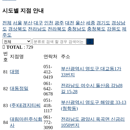
시도별 지점 안내
전체
서울
부산
대구
인천
광주
대전
울산
세종
경기도
경상남
도
경상북도
전라남도
전라북도
충청남도
충청북도
강원도
제
주도
TOTAL
:
729
번
지점명
연락처
주소
호
051-
부산광역시 영도구 대교동1가
대명
81
412-
33번지
0419
061-
전라남도 여수시 돌산읍 강남8
대동정밀
82
642-
길 15-28
0678
051-
부산광역시 영도구 해양로 33-13
(주)대경지티씨
83
418-
(청학동)
1117
061-
대림마린주식회
전라남도 광양시 옥곡면 신금리
84
772-
사
1050번지
3090