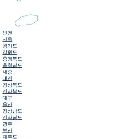
인천
서울
경기도
강원도
충청북도
충청남도
세종
대전
경상북도
전라북도
대구
울산
경상남도
전라남도
광주
부산
제주도