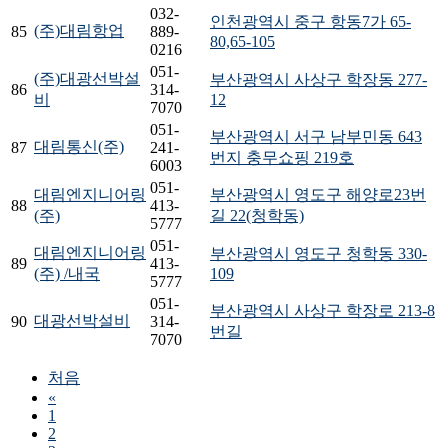
032-
인천광역시 중구 항동7가 65-
(주)대림항업
85
889-
80,65-105
0216
051-
(주)대광선박설
부산광역시 사상구 학장동 277-
86
314-
비
12
7070
051-
부산광역시 서구 남부민동 643
대림통신(주)
87
241-
번지 충무쇼핑 219호
6003
051-
대림엔지니어링
부산광역시 영도구 해양로23번
88
413-
(주)
길 22(청학동)
5777
051-
대림엔지니어링
부산광역시 영도구 청학동 330-
89
413-
(주) /내국
109
5777
051-
부산광역시 사상구 학장로 213-8
대광선박설비
90
314-
번길
7070
처음
«
1
2