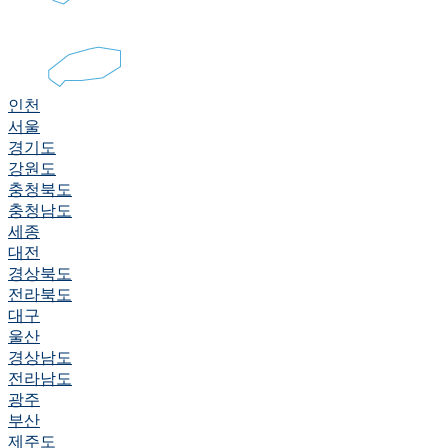
인천
서울
경기도
강원도
충청북도
충청남도
세종
대전
경상북도
전라북도
대구
울산
경상남도
전라남도
광주
부산
제주도