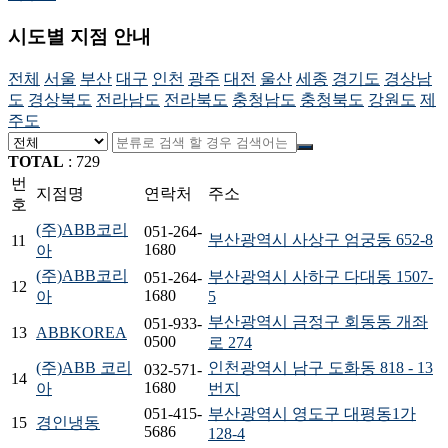
시도별 지점 안내
전체
서울
부산
대구
인천
광주
대전
울산
세종
경기도
경상남
도
경상북도
전라남도
전라북도
충청남도
충청북도
강원도
제
주도
TOTAL
:
729
번
지점명
연락처
주소
호
(주)ABB코리
051-264-
부산광역시 사상구 엄궁동 652-8
11
1680
아
(주)ABB코리
부산광역시 사하구 다대동 1507-
051-264-
12
1680
아
5
부산광역시 금정구 회동동 개좌
051-933-
13
ABBKOREA
0500
로 274
(주)ABB 코리
인천광역시 남구 도화동 818 - 13
032-571-
14
1680
아
번지
051-415-
부산광역시 영도구 대평동1가
15
경인냉동
5686
128-4