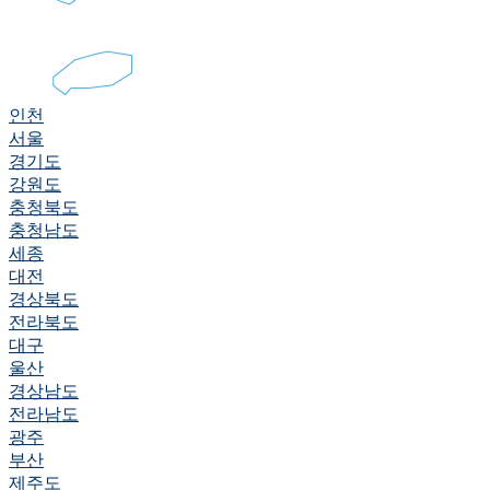
인천
서울
경기도
강원도
충청북도
충청남도
세종
대전
경상북도
전라북도
대구
울산
경상남도
전라남도
광주
부산
제주도