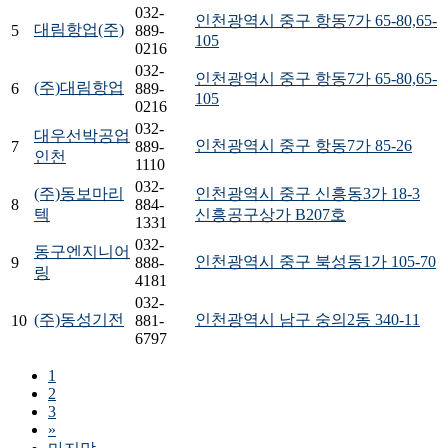
032-
인천광역시 중구 항동7가 65-80,65-
대림항업(주)
5
889-
105
0216
032-
인천광역시 중구 항동7가 65-80,65-
(주)대림항업
6
889-
105
0216
032-
대우선박공업
인천광역시 중구 항동7가 85-26
7
889-
인천
1110
032-
(주)동보마리
인천광역시 중구 신흥동3가 18-3
8
884-
텍
신흥공구상가 B207호
1331
032-
동구엔지니어
인천광역시 중구 북성동1가 105-70
9
888-
링
4181
032-
(주)동성기전
인천광역시 남구 숭의2동 340-11
10
881-
6797
1
2
3
»