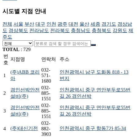
시도별 지점 안내
전체
서울
부산
대구
인천
광주
대전
울산
세종
경기도
경상남
도
경상북도
전라남도
전라북도
충청남도
충청북도
강원도
제
주도
TOTAL
:
729
번
지점명
연락처
주소
호
032-
(주)ABB 코리
인천광역시 남구 도화동 818 - 13
1
571-
아
번지
1680
032-
경인선박안전
인천광역시 중구 연안부두로55번
2
885-
설비(주)
길 26 경인선박
1551
032-
경인선박안전
인천광역시 중구 연안부두로55번
3
885-
설비(주)
길 26 경인선박
1551
032-
(주)대신기전
인천광역시 중구 항동7가 85-34
4
882-
3903