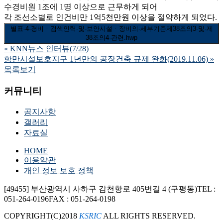
수경비원 1조에 1명 이상으로 근무하게 되어
각 조선소별로 인건비만 1억5천만원 이상을 절약하게 되었다.
별표-4-경비ㆍ검색인력-및-보안시설ㆍ장비의-세부기준제38조의3-및-제
38조의4-관련.hwp
«
KNN뉴스 인터뷰(7/28)
항만시설보호지구 1년만의 공장건축 규제 완화(2019.11.06)
»
목록보기
커뮤니티
공지사항
갤러리
자료실
HOME
이용약관
개인 정보 보호 정책
[49455] 부산광역시 사하구 감천항로 405번길 4 (구평동)
TEL :
051-264-0196
FAX : 051-264-0198
COPYRIGHT(C)2018
KSRIC
ALL RIGHTS RESERVED.