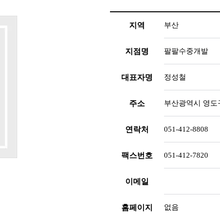
지역
부산
지점명
팔팔수중개발
대표자명
정성철
주소
부산광역시 영도구 봉
연락처
051-412-8808
팩스번호
051-412-7820
이메일
홈페이지
없음