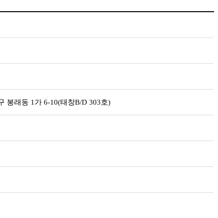
래동 1가 6-10(태창B/D 303호)