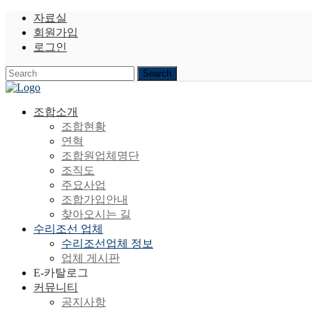
자료실
회원가입
로그인
조합소개
조합현황
연혁
조합원업체명단
조직도
주요사업
조합가입안내
찾아오시는 길
수리조선 업체
수리조선업체 정보
업체 게시판
E-카탈로그
커뮤니티
공지사항