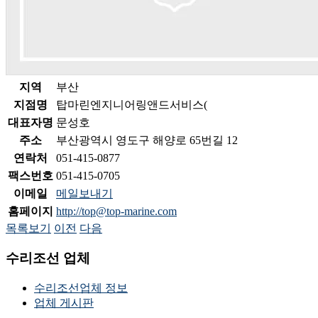
지역
부산
지점명
탑마린엔지니어링앤드서비스(
대표자명
문성호
주소
부산광역시 영도구 해양로 65번길 12
연락처
051-415-0877
팩스번호
051-415-0705
이메일
메일보내기
홈페이지
http://top@top-marine.com
목록보기
이전
다음
수리조선 업체
수리조선업체 정보
업체 게시판