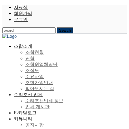
자료실
회원가입
로그인
조합소개
조합현황
연혁
조합원업체명단
조직도
주요사업
조합가입안내
찾아오시는 길
수리조선 업체
수리조선업체 정보
업체 게시판
E-카탈로그
커뮤니티
공지사항