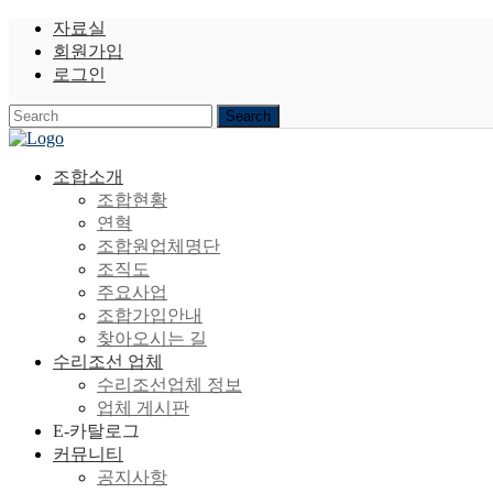
자료실
회원가입
로그인
조합소개
조합현황
연혁
조합원업체명단
조직도
주요사업
조합가입안내
찾아오시는 길
수리조선 업체
수리조선업체 정보
업체 게시판
E-카탈로그
커뮤니티
공지사항