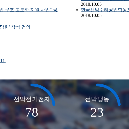
2018.10.05
업 구조 고도화 지원 사업" 공
한국선박수리공업협동조
2018.10.05
담회' 참석 건의
태원엔지니어링
폐사는 영도에서 선박수리업을 하고 있는 회사입니다.
1]
선박전기전자
선박냉동
78
23