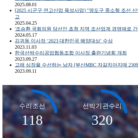
2025.08.01
[2025 시군구 연고산업 육성사업] "영도구 중소형 조선 산
고
2025.04.25
'조승환 국회의원 당선인 초청 지역 조선업계 경영애로 간
동양엔지니어링
2024.05.17
김귀동 이사장 ‘2023 대한민국 해양대상’ 수상
2023.11.03
한국선박수리공업협동조합 이사장 출판기념회 개최
2023.09.27
고래 심장을 수선하는 남자 [부산MBC 자갈치아지매 23091
2023.09.11
수리조선
선박기관수리
118
320