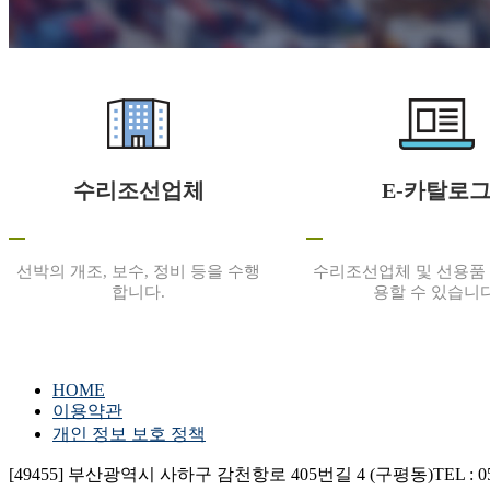
(주)아시아임팩
수리조선업체
E-카탈로
선박의 개조, 보수, 정비 등을 수행
수리조선업체 및 선용품
합니다.
용할 수 있습니다
HOME
이용약관
개인 정보 보호 정책
바이킹라이프세이빙이큅먼트코
[49455] 부산광역시 사하구 감천항로 405번길 4 (구평동)
TEL : 0