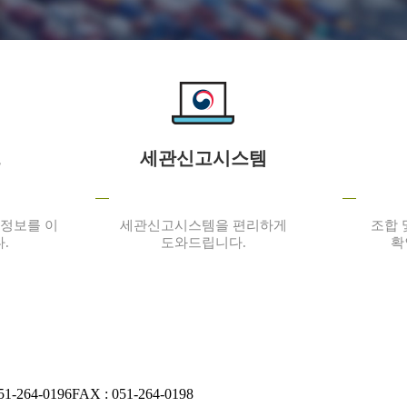
하이원텍(주)
그
세관신고시스템
 정보를 이
세관신고시스템을 편리하게
조합 
.
도와드립니다.
확
세진마린서비스
51-264-0196
FAX : 051-264-0198