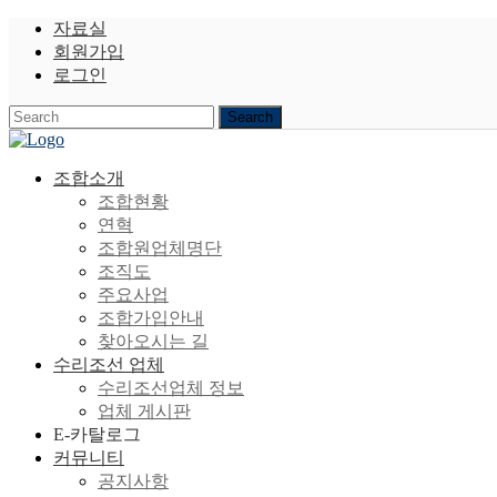
자료실
회원가입
로그인
조합소개
조합현황
연혁
조합원업체명단
조직도
주요사업
조합가입안내
찾아오시는 길
수리조선 업체
수리조선업체 정보
업체 게시판
E-카탈로그
커뮤니티
공지사항